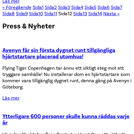
Läs mer
« Föregående
Sida
1
Sida
2
Sida
3
Sida
4
Sida
5
Sida
6
Sida
7
Sida
8
Sida
9
Sida
10
Sida
11
Sida
12
Sida
13
Sida
14
Nästa »
Press & Nyheter
Avenyn får sin första dygnet runt tillgängliga
hjärtstartare placerad utomhus!
Flying Tiger Copenhagen tar ännu ett viktigt steg mot ett
tryggare samhälle! Nu installerar dom en hjärtstartare som
kommer vara tillgänglig dygnet runt, denna gång på Avenyn i
Göteborg.
Läs mer
Ytterligare 600 personer skulle kunna räddas varje
år