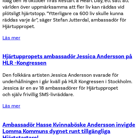
Idag den 16 oktober firas Restart a Heart Day, ett sätt att
världen över uppmärksamma att fler liv kan räddas vid
plötsligt hjärtstopp. ”Ytterligare ca 600 liv skulle kunna
räddas varje år”, säger Stefan Jutterdal, ambassadör för
Hjärtuppropet.
Läs mer
Hjärtuppropets ambassadör Jessica Andersson på
HLR -Kongressen
Den folkkära artisten Jessica Andersson svarade för
underhållningen i går kväll på HLR Kongressen i Stockholm.
Jessica är en av 18 ambassadörer för Hjärtuppropet
och själv frivillig SMS-livräddare.
Läs mer
Ambassadör Hasse Kvinnaböske Andersson invigde
Lomma Kommuns dygnet runt tillgängliga
Hjärtstartare!