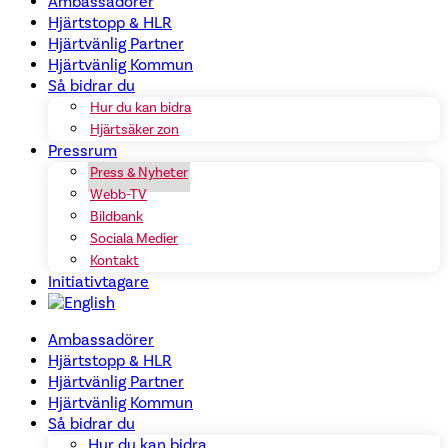
Ambassadörer
Hjärtstopp & HLR
Hjärtvänlig Partner
Hjärtvänlig Kommun
Så bidrar du
Hur du kan bidra
Hjärtsäker zon
Pressrum
Press & Nyheter
Webb-TV
Bildbank
Sociala Medier
Kontakt
Initiativtagare
Ambassadörer
Hjärtstopp & HLR
Hjärtvänlig Partner
Hjärtvänlig Kommun
Så bidrar du
Hur du kan bidra