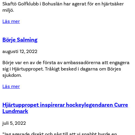
Skaftö Golfklubb i Bohuslän har agerat för en hjärtsäker
miljö.
Läs mer
Börje Salming
augusti 12, 2022
Börje var en av de första av ambassadörerna att engagera
sig i Hjärtuppropet. Tråkigt besked i dagarna om Börjes
sjukdom.
Läs mer
Hjärtuppropet inspirerar hockeylegendaren Curre
Lundmark
juli 5, 2022
”Jag agerade direkt och såg till att vi snabbt hyrde en