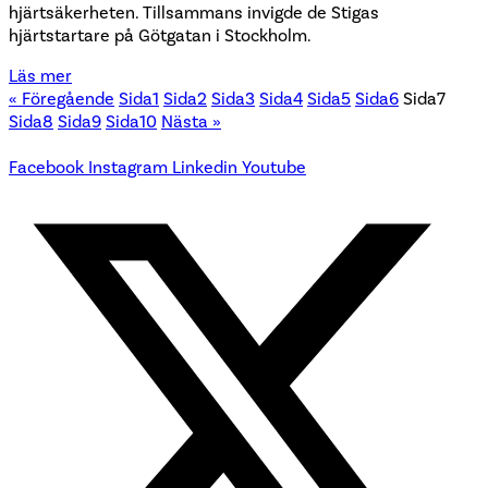
hjärtsäkerheten. Tillsammans invigde de Stigas
hjärtstartare på Götgatan i Stockholm.
Läs mer
« Föregående
Sida
1
Sida
2
Sida
3
Sida
4
Sida
5
Sida
6
Sida
7
Sida
8
Sida
9
Sida
10
Nästa »
Facebook
Instagram
Linkedin
Youtube