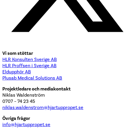
Vi som stöttar
HLR Konsulten Sverige AB
HLR Proffsen i Sverige AB
Eldupphör AB
Plusab Medical Solutions AB
Projektledare och mediakontakt
Niklas Waldenström
0707 – 74 23 45
niklas.waldenstrom@hjartuppropet.se
Övriga frågor
info@hjartuppropet.se