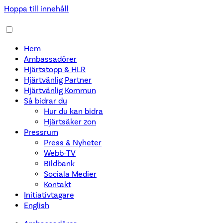
Hoppa till innehåll
Hem
Ambassadörer
Hjärtstopp & HLR
Hjärtvänlig Partner
Hjärtvänlig Kommun
Så bidrar du
Hur du kan bidra
Hjärtsäker zon
Pressrum
Press & Nyheter
Webb-TV
Bildbank
Sociala Medier
Kontakt
Initiativtagare
English