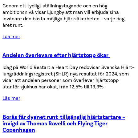
Genom ett tydligt ställningstagande och en hög
ambitionsnivå visar Ljungby att man vill erbjuda sina
invånare den bästa möjliga hjärtsäkerheten – varje dag,
året runt.
Läs mer
Andelen överlevare efter hjärtstopp ökar
Idag på World Restart a Heart Day redovisar Svenska Hjärt–
lungräddningsregistret (SHLR) nya resultat för 2024, som
visar att andelen personer som överlever hjärtstopp
utanför sjukhus har ökat, från 12,5% till 13,3%.
Läs mer
Borås får dygnet runt-tillgänglig hjärtstartare –
invigd av Thomas Ravelli och Flying Tiger
Copenhagen