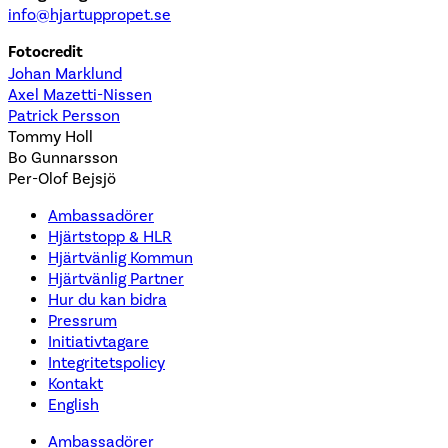
info@hjartuppropet.se
Fotocredit
Johan Marklund
Axel Mazetti-Nissen
Patrick Persson
Tommy Holl
Bo Gunnarsson
Per-Olof Bejsjö
Ambassadörer
Hjärtstopp & HLR
Hjärtvänlig Kommun
Hjärtvänlig Partner
Hur du kan bidra
Pressrum
Initiativtagare
Integritetspolicy
Kontakt
English
Ambassadörer