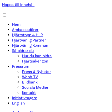
Hoppa till innehåll
Hem
Ambassadörer
Hjärtstopp & HLR
Hjärtvänlig Partner
Hjärtvänlig Kommun
Så bidrar du
Hur du kan bidra
Hjärtsäker zon
Pressrum
Press & Nyheter
Webb-TV
Bildbank
Sociala Medier
Kontakt
Initiativtagare
English