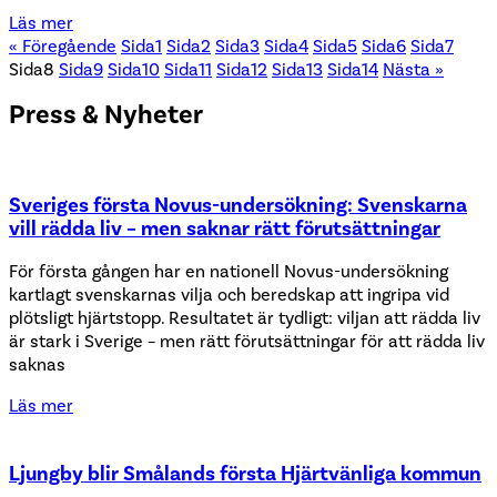
Läs mer
« Föregående
Sida
1
Sida
2
Sida
3
Sida
4
Sida
5
Sida
6
Sida
7
Sida
8
Sida
9
Sida
10
Sida
11
Sida
12
Sida
13
Sida
14
Nästa »
Press & Nyheter
Sveriges första Novus-undersökning: Svenskarna
vill rädda liv – men saknar rätt förutsättningar
För första gången har en nationell Novus-undersökning
kartlagt svenskarnas vilja och beredskap att ingripa vid
plötsligt hjärtstopp. Resultatet är tydligt: viljan att rädda liv
är stark i Sverige – men rätt förutsättningar för att rädda liv
saknas
Läs mer
Ljungby blir Smålands första Hjärtvänliga kommun