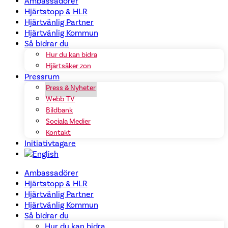
Ambassadörer
Hjärtstopp & HLR
Hjärtvänlig Partner
Hjärtvänlig Kommun
Så bidrar du
Hur du kan bidra
Hjärtsäker zon
Pressrum
Press & Nyheter
Webb-TV
Bildbank
Sociala Medier
Kontakt
Initiativtagare
Ambassadörer
Hjärtstopp & HLR
Hjärtvänlig Partner
Hjärtvänlig Kommun
Så bidrar du
Hur du kan bidra