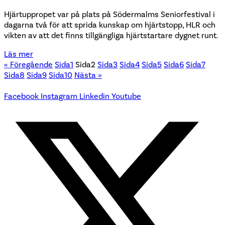
Hjärtuppropet var på plats på Södermalms Seniorfestival i
dagarna två för att sprida kunskap om hjärtstopp, HLR och
vikten av att det finns tillgängliga hjärtstartare dygnet runt.
Läs mer
« Föregående
Sida
1
Sida
2
Sida
3
Sida
4
Sida
5
Sida
6
Sida
7
Sida
8
Sida
9
Sida
10
Nästa »
Facebook
Instagram
Linkedin
Youtube