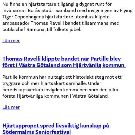
Nu finns en hjärtstartare tillgänglig dygnet runt för
invånarna i Borås stad. I samband med invigningen av Flying
Tiger Copenhagens hjärtstartare utomhus klippte
ambassadör Thomas Ravelli bandet tillsammans med
butikschef Ramona, till folkets jubel.
Läs mer
Thomas Ravelli klippte bandet när Partille blev
först i Västra Götaland som Hjärtvänlig kommun
Partille kommun har nu tagit ett historiskt steg mot ett
tryggare och mer hjärtsäkert samhälle. Under
beredskapsveckan invigdes kommunen som den allra
första Hjärtvänliga kommunen i Västra Götaland.
Läs mer
Hjärtuppropet spred livsviktig kunskap på
Södermalms Seniorfestival