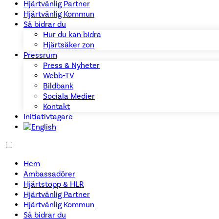
Hjärtvänlig Partner
Hjärtvänlig Kommun
Så bidrar du
Hur du kan bidra
Hjärtsäker zon
Pressrum
Press & Nyheter
Webb-TV
Bildbank
Sociala Medier
Kontakt
Initiativtagare
Hem
Ambassadörer
Hjärtstopp & HLR
Hjärtvänlig Partner
Hjärtvänlig Kommun
Så bidrar du