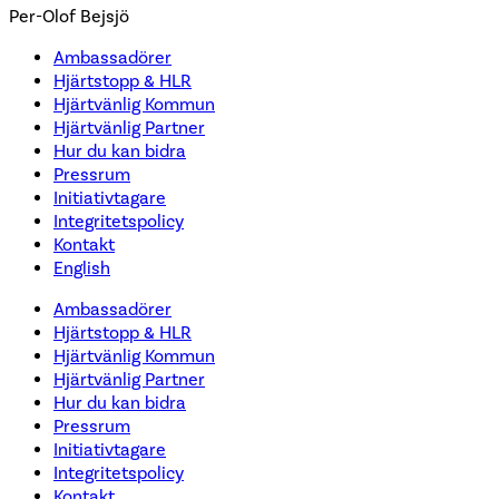
Per-Olof Bejsjö
Ambassadörer
Hjärtstopp & HLR
Hjärtvänlig Kommun
Hjärtvänlig Partner
Hur du kan bidra
Pressrum
Initiativtagare
Integritetspolicy
Kontakt
English
Ambassadörer
Hjärtstopp & HLR
Hjärtvänlig Kommun
Hjärtvänlig Partner
Hur du kan bidra
Pressrum
Initiativtagare
Integritetspolicy
Kontakt