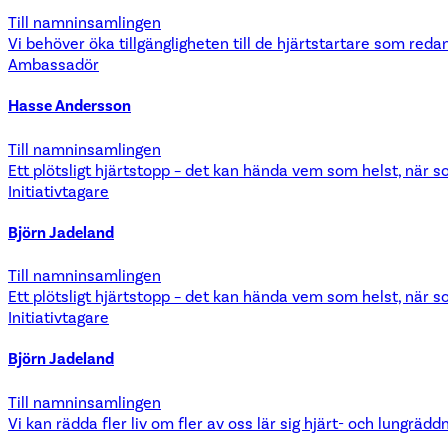
Till namninsamlingen
Vi behöver öka tillgängligheten till de hjärtstartare som reda
Ambassadör
Hasse Andersson
Till namninsamlingen
Ett plötsligt hjärtstopp – det kan hända vem som helst, när s
Initiativtagare
Björn Jadeland
Till namninsamlingen
Ett plötsligt hjärtstopp – det kan hända vem som helst, när s
Initiativtagare
Björn Jadeland
Till namninsamlingen
Vi kan rädda fler liv om fler av oss lär sig hjärt- och lungrädd