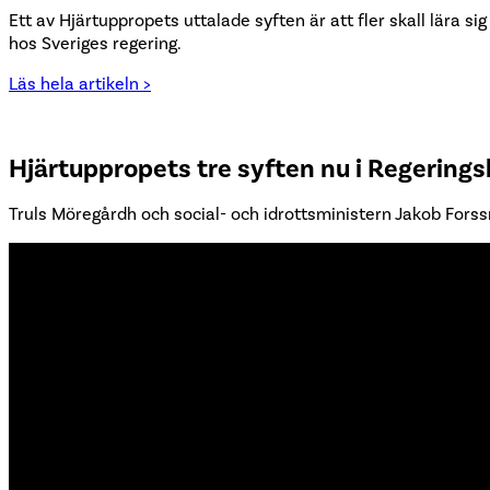
Ett av Hjärtuppropets uttalade syften är att fler skall lära s
hos Sveriges regering.
Läs hela artikeln >
Hjärtuppropets tre syften nu i Regerings
Truls Möregårdh och social- och idrottsministern Jakob Forss