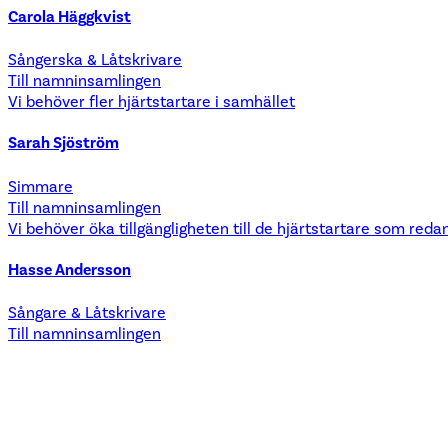
Carola Häggkvist
Sångerska & Låtskrivare
Till namninsamlingen
Vi behöver fler hjärtstartare i samhället
Sarah Sjöström
Simmare
Till namninsamlingen
Vi behöver öka tillgängligheten till de hjärtstartare som reda
Hasse Andersson
Sångare & Låtskrivare
Till namninsamlingen