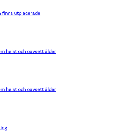
n finns utplacerade
om helst och oavsett ålder
om helst och oavsett ålder
ning