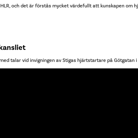
ig HLR, och det är förstås mycket värdefullt att kunskapen om hj
kansliet
med talar vid invigningen av Stigas hjärtstartare på Götgatan 