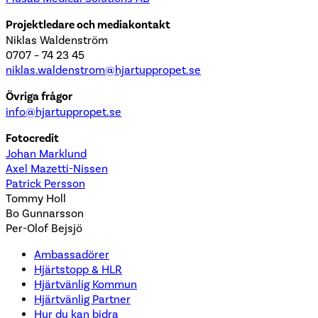
Projektledare och mediakontakt
Niklas Waldenström
0707 – 74 23 45
niklas.waldenstrom@hjartuppropet.se
Övriga frågor
info@hjartuppropet.se
Fotocredit
Johan Marklund
Axel Mazetti-Nissen
Patrick Persson
Tommy Holl
Bo Gunnarsson
Per-Olof Bejsjö
Ambassadörer
Hjärtstopp & HLR
Hjärtvänlig Kommun
Hjärtvänlig Partner
Hur du kan bidra