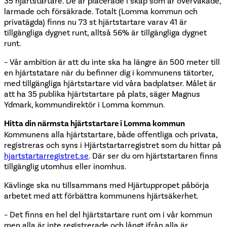
35 hjärtstartare. De är placerade i skåp som är övervakade,
larmade och försäkrade. Totalt (Lomma kommun och
privatägda) finns nu 73 st hjärtstartare varav 41 är
tillgängliga dygnet runt, alltså 56% är tillgängliga dygnet
runt.
– Vår ambition är att du inte ska ha längre än 500 meter till
en hjärtstatare när du befinner dig i kommunens tätorter,
med tillgängliga hjärtstartare vid våra badplatser. Målet är
att ha 35 publika hjärtstartare på plats, säger Magnus
Ydmark, kommundirektör i Lomma kommun.
Hitta din närmsta hjärtstartare i Lomma kommun
Kommunens alla hjärtstartare, både offentliga och privata,
registreras och syns i Hjärtstartarregistret som du hittar på
hjartstartarregistret.se
. Där ser du om hjärtstartaren finns
tillgänglig utomhus eller inomhus.
Kävlinge ska nu tillsammans med Hjärtuppropet påbörja
arbetet med att förbättra kommunens hjärtsäkerhet.
– Det finns en hel del hjärtstartare runt om i vår kommun
men alla är inte registrerade och långt ifrån alla är