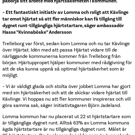
påbörja sitt arbete med hjärtsäkerheten i kommunen.
– Ett fantastiskt initiativ av Lomma och roligt att Kävlinge
tar emot hjärtat så att fler människor kan få tillgång till
dygnet runt-tillgängliga hjärtstartare, säger ambassadör
Hasse ”Kvinnaböske” Andersson
Trelleborg var först, sedan kom Lomma och nu tar Kävlinge
över Hjärtat. Idén med att passa Hjärtat vidare till de
närliggande kommunerna kommer från Trelleborg från
början. Hjärtuppropet hjälper kommuner med rådgivning för
att de ska kunna uppnå så optimal hjärtsäkerhet som är
möjligt.
– Vi är väldigt glada och stolta över jobbet Lomma har gjort
med sin hjärtsäkerhet och att de skickar vidare hjärtat till
Kävlinge. Vi hoppas nu att fler kommuner inspireras och vill
göra samma sak, säger initiativtagaren Björn Jadeland.
Lomma kommun har nu placerat ut 22 st hjärtstartare som
är tillgängliga dygnet runt. Alltså 63% av Lomma kommuns
ägda hjärtstartare är nu tillgängliga dygnet runt. Målet är