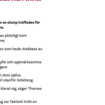
v en slump träffades för
ra.
as plötsligt kom
nna.
man som hade drabbats av
l hylla och uppmärksamma
gare.
m dom själva
el utanför Göteborg.
 klarat sig, säger Thomas
g var faktiskt trött en