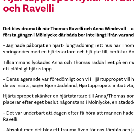
och Ravelli
Det blev dramatik när Thomas Ravelli och Anna Windevall – a
första gången i Mölnlycke där båda bor inte långt ifrån varand
– Jag hade påbörjat en hjärt- lungräddning i ett hus när Thom
springandes med en hjärtstartare och hjälpte till, berättar A
Tillsammans lyckades Anna och Thomas rädda livet på en 
ett plötsligt hjärtstopp.
– Deras agerande var föredömligt och vi i Hjärtuppropet vil
deras insats, säger Björn Jadeland, Hjärtuppropets initiativta
Hjärtuppropet skänker en hjärtstartare till Anna/Thomas so
placerar efter eget beslut någonstans i Mölnlycke, en stadsd
– Det var underbart att dagen efter få höra att mannen hade
Ravelli.
– Absolut men det blev ett trauma även för oss förstås och ja