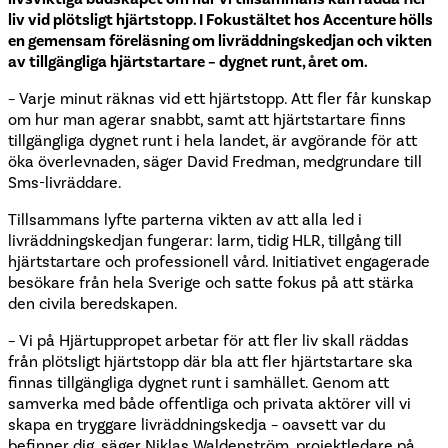
liv vid plötsligt hjärtstopp. I Fokustältet hos Accenture hölls
en gemensam föreläsning om livräddningskedjan och vikten
av tillgängliga hjärtstartare – dygnet runt, året om.
– Varje minut räknas vid ett hjärtstopp. Att fler får kunskap
om hur man agerar snabbt, samt att hjärtstartare finns
tillgängliga dygnet runt i hela landet, är avgörande för att
öka överlevnaden, säger David Fredman, medgrundare till
Sms-livräddare.
Tillsammans lyfte parterna vikten av att alla led i
livräddningskedjan fungerar: larm, tidig HLR, tillgång till
hjärtstartare och professionell vård. Initiativet engagerade
besökare från hela Sverige och satte fokus på att stärka
den civila beredskapen.
– Vi på Hjärtuppropet arbetar för att fler liv skall räddas
från plötsligt hjärtstopp där bla att fler hjärtstartare ska
finnas tillgängliga dygnet runt i samhället. Genom att
samverka med både offentliga och privata aktörer vill vi
skapa en tryggare livräddningskedja – oavsett var du
befinner dig, säger Niklas Waldenström, projektledare på