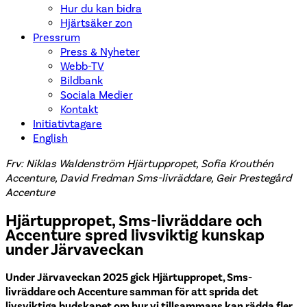
Hur du kan bidra
Hjärtsäker zon
Pressrum
Press & Nyheter
Webb-TV
Bildbank
Sociala Medier
Kontakt
Initiativtagare
English
Frv:
Niklas
Waldenström Hjärtuppropet, Sofia Krouthén
Accenture, David Fredman Sms-livräddare, Geir Prestegård
Accenture
Hjärtuppropet, Sms-livräddare och
Accenture spred livsviktig kunskap
under Järvaveckan
Under Järvaveckan 2025 gick Hjärtuppropet, Sms-
livräddare och Accenture samman för att sprida det
livsviktiga budskapet om hur vi tillsammans kan rädda fler