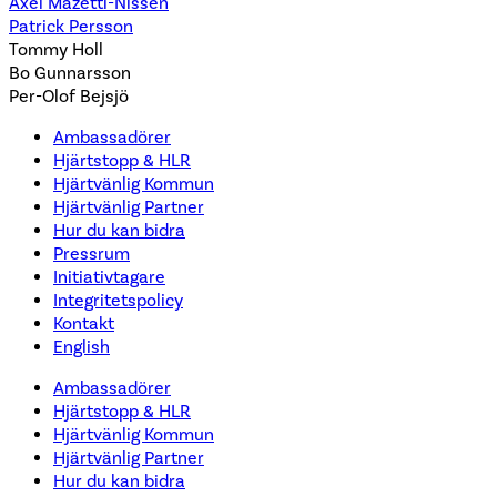
Axel Mazetti-Nissen
Patrick Persson
Tommy Holl
Bo Gunnarsson
Per-Olof Bejsjö
Ambassadörer
Hjärtstopp & HLR
Hjärtvänlig Kommun
Hjärtvänlig Partner
Hur du kan bidra
Pressrum
Initiativtagare
Integritetspolicy
Kontakt
English
Ambassadörer
Hjärtstopp & HLR
Hjärtvänlig Kommun
Hjärtvänlig Partner
Hur du kan bidra