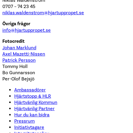
Niklas Waldenström
0707 – 74 23 45
niklas.waldenstrom@hjartuppropet.se
Övriga frågor
info@hjartuppropet.se
Fotocredit
Johan Marklund
Axel Mazetti-Nissen
Patrick Persson
Tommy Holl
Bo Gunnarsson
Per-Olof Bejsjö
Ambassadörer
Hjärtstopp & HLR
Hjärtvänlig Kommun
Hjärtvänlig Partner
Hur du kan bidra
Pressrum
Initiativtagare