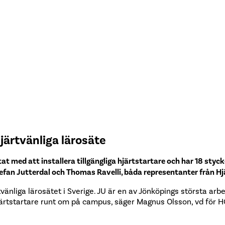
järtvänliga lärosäte
at med att installera tillgängliga hjärtstartare och har 18 styc
Stefan Jutterdal och Thomas Ravelli, båda representanter från H
ärtvänliga lärosätet i Sverige. JU är en av Jönköpings största 
 hjärtstartare runt om på campus, säger Magnus Olsson, vd för 