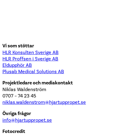
Vi som stöttar
HLR Konsulten Sverige AB
HLR Proffsen i Sverige AB
Eldupphör AB
Plusab Medical Solutions AB
Projektledare och mediakontakt
Niklas Waldenström
0707 – 74 23 45
niklas.waldenstrom@hjartuppropet.se
Övriga frågor
info@hjartuppropet.se
Fotocredit