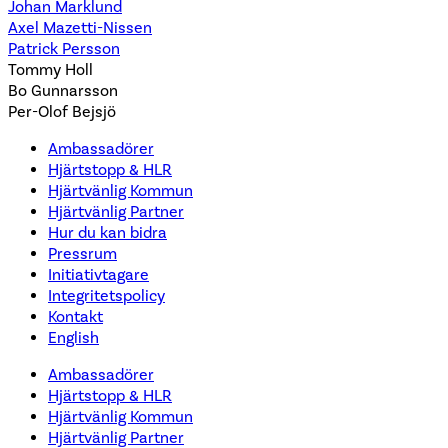
Johan Marklund
Axel Mazetti-Nissen
Patrick Persson
Tommy Holl
Bo Gunnarsson
Per-Olof Bejsjö
Ambassadörer
Hjärtstopp & HLR
Hjärtvänlig Kommun
Hjärtvänlig Partner
Hur du kan bidra
Pressrum
Initiativtagare
Integritetspolicy
Kontakt
English
Ambassadörer
Hjärtstopp & HLR
Hjärtvänlig Kommun
Hjärtvänlig Partner