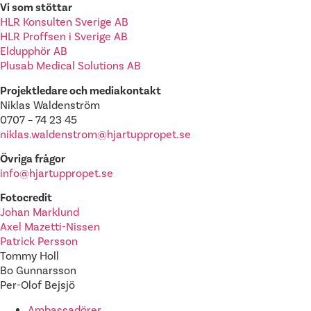
Vi som stöttar
HLR Konsulten Sverige AB
HLR Proffsen i Sverige AB
Eldupphör AB
Plusab Medical Solutions AB
Projektledare och mediakontakt
Niklas Waldenström
0707 – 74 23 45
niklas.waldenstrom@hjartuppropet.se
Övriga frågor
info@hjartuppropet.se
Fotocredit
Johan Marklund
Axel Mazetti-Nissen
Patrick Persson
Tommy Holl
Bo Gunnarsson
Per-Olof Bejsjö
Ambassadörer