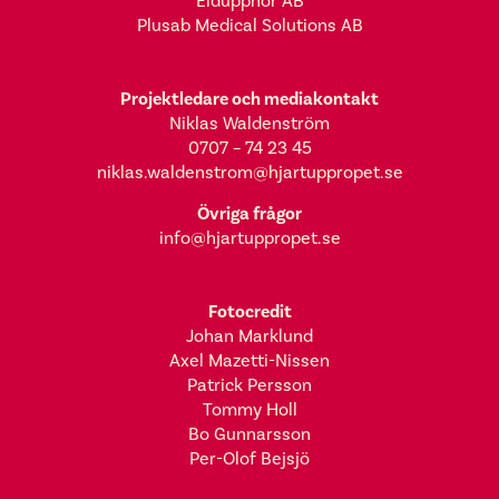
Eldupphör AB
Plusab Medical Solutions AB
Projektledare och mediakontakt
Niklas Waldenström
0707 – 74 23 45
niklas.waldenstrom@hjartuppropet.se
Övriga frågor
info@hjartuppropet.se
Fotocredit
Johan Marklund
Axel Mazetti-Nissen
Patrick Persson
Tommy Holl
Bo Gunnarsson
Per-Olof Bejsjö