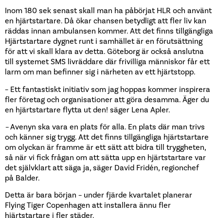
Inom 180 sek senast skall man ha påbörjat HLR och använt
en hjärtstartare. Då ökar chansen betydligt att fler liv kan
räddas innan ambulansen kommer. Att det finns tillgängliga
Hjärtstartare dygnet runt i samhället är en förutsättning
för att vi skall klara av detta. Göteborg är också anslutna
till systemet SMS livräddare där frivilliga människor får ett
larm om man befinner sig i närheten av ett hjärtstopp.
– Ett fantastiskt initiativ som jag hoppas kommer inspirera
fler företag och organisationer att göra desamma. Äger du
en hjärtstartare flytta ut den! säger Lena Apler.
–
Avenyn ska vara en plats för alla. En plats där man trivs
och känner sig trygg. Att det finns tillgängliga hjärtstartare
om olyckan är framme är ett sätt att bidra till tryggheten,
så när vi fick frågan om att sätta upp en hjärtstartare var
det självklart att säga ja, säger David Fridén, regionchef
på Balder.
Detta är bara början – under fjärde kvartalet planerar
Flying Tiger Copenhagen att installera ännu fler
hjärtstartare i fler städer.