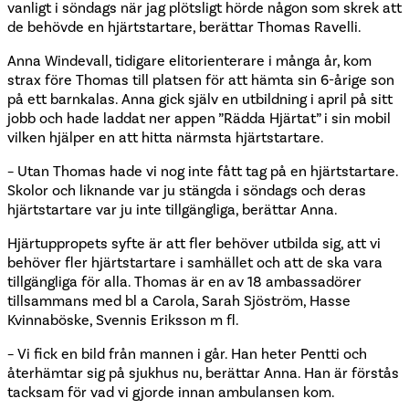
vanligt i söndags när jag plötsligt hörde någon som skrek att
de behövde en hjärtstartare, berättar Thomas Ravelli.
Anna Windevall, tidigare elitorienterare i många år, kom
strax före Thomas till platsen för att hämta sin 6-årige son
på ett barnkalas. Anna gick själv en utbildning i april på sitt
jobb och hade laddat ner appen ”Rädda Hjärtat” i sin mobil
vilken hjälper en att hitta närmsta hjärtstartare.
– Utan Thomas hade vi nog inte fått tag på en hjärtstartare.
Skolor och liknande var ju stängda i söndags och deras
hjärtstartare var ju inte tillgängliga, berättar Anna.
Hjärtuppropets syfte är att fler behöver utbilda sig, att vi
behöver fler hjärtstartare i samhället och att de ska vara
tillgängliga för alla. Thomas är en av 18 ambassadörer
tillsammans med bl a Carola, Sarah Sjöström, Hasse
Kvinnaböske, Svennis Eriksson m fl.
– Vi fick en bild från mannen i går. Han heter Pentti och
återhämtar sig på sjukhus nu, berättar Anna. Han är förstås
tacksam för vad vi gjorde innan ambulansen kom.