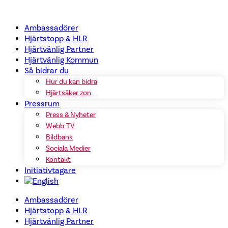
Hoppa
till
Ambassadörer
innehåll
Hjärtstopp & HLR
Hjärtvänlig Partner
Hjärtvänlig Kommun
Så bidrar du
Hur du kan bidra
Hjärtsäker zon
Pressrum
Press & Nyheter
Webb-TV
Bildbank
Sociala Medier
Kontakt
Initiativtagare
Ambassadörer
Hjärtstopp & HLR
Hjärtvänlig Partner