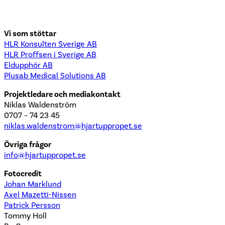
Vi som stöttar
HLR Konsulten Sverige AB
HLR Proffsen i Sverige AB
Eldupphör AB
Plusab Medical Solutions AB
Projektledare och mediakontakt
Niklas Waldenström
0707 – 74 23 45
niklas.waldenstrom@hjartuppropet.se
Övriga frågor
info@hjartuppropet.se
Fotocredit
Johan Marklund
Axel Mazetti-Nissen
Patrick Persson
Tommy Holl