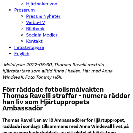
Hjärtsäker zon
Pressrum
Press & Nyheter
Webb-TV
Bildbank
Sociala Medier
Kontakt
Initiativtagare
English
Mölnlycke 2022-08-30, Thomas Ravelli med sin
hjärtstartare som alltid finns i hallen. Här med Anna
Windevall. Foto Tommy
Höll.
Förr räddade fotbollsmålvakten
Thomas Ravelli straffar - numera räddar
han liv som Hjärtuppropets
Ambassadör
Thomas Ravelli, en av 18 Ambassadörer för Hjärtuppropet,
räddade i söndags tillsammans med Anna Windevall livet på
en man som hade drabbats av ett plötsligt hjärtstopp.