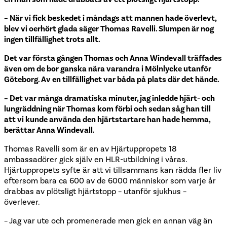
– När vi fick beskedet i måndags att mannen hade överlevt,
blev vi oerhört glada säger Thomas Ravelli. Slumpen är nog
ingen tillfällighet trots allt.
Det var första gången Thomas och Anna Windevall träffades
även om de bor ganska nära varandra i Mölnlycke utanför
Göteborg. Av en tillfällighet var båda på plats där det hände.
– Det var många dramatiska minuter, jag inledde hjärt- och
lungräddning när Thomas kom förbi och sedan såg han till
att vi kunde använda den hjärtstartare han hade hemma,
berättar Anna Windevall.
Thomas Ravelli som är en av Hjärtuppropets 18
ambassadörer gick själv en HLR-utbildning i våras.
Hjärtuppropets syfte är att vi tillsammans kan rädda fler liv
eftersom bara ca 600 av de 6000 människor som varje år
drabbas av plötsligt hjärtstopp – utanför sjukhus –
överlever.
– Jag var ute och promenerade men gick en annan väg än