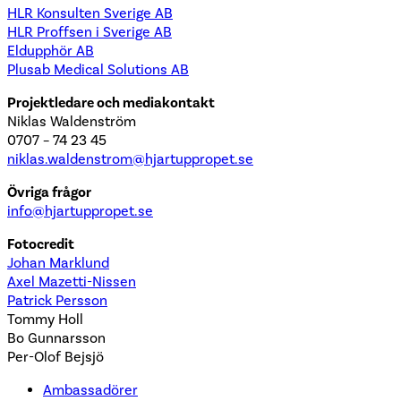
HLR Konsulten Sverige AB
HLR Proffsen i Sverige AB
Eldupphör AB
Plusab Medical Solutions AB
Projektledare och mediakontakt
Niklas Waldenström
0707 – 74 23 45
niklas.waldenstrom@hjartuppropet.se
Övriga frågor
info@hjartuppropet.se
Fotocredit
Johan Marklund
Axel Mazetti-Nissen
Patrick Persson
Tommy Holl
Bo Gunnarsson
Per-Olof Bejsjö
Ambassadörer