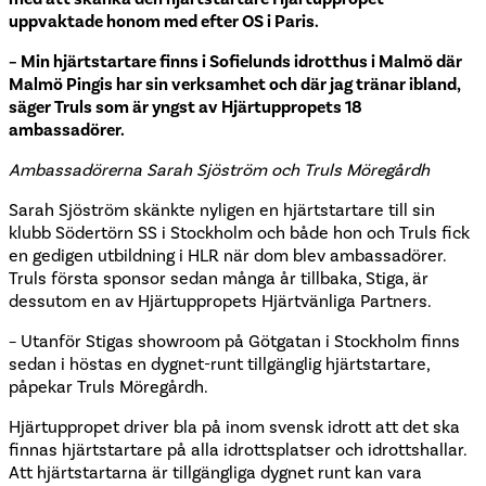
uppvaktade honom med efter OS i Paris.
– Min hjärtstartare finns i Sofielunds idrotthus i Malmö där
Malmö Pingis har sin verksamhet och där jag tränar ibland,
säger Truls som är yngst av Hjärtuppropets 18
ambassadörer.
Ambassadörerna Sarah Sjöström och Truls Möregårdh
Sarah Sjöström skänkte nyligen en hjärtstartare till sin
klubb Södertörn SS i Stockholm och både hon och Truls fick
en gedigen utbildning i HLR när dom blev ambassadörer.
Truls första sponsor sedan många år tillbaka, Stiga, är
dessutom en av Hjärtuppropets Hjärtvänliga Partners.
– Utanför Stigas showroom på Götgatan i Stockholm finns
sedan i höstas en dygnet-runt tillgänglig hjärtstartare,
påpekar Truls Möregårdh.
Hjärtuppropet driver bla på inom svensk idrott att det ska
finnas hjärtstartare på alla idrottsplatser och idrottshallar.
Att hjärtstartarna är tillgängliga dygnet runt kan vara