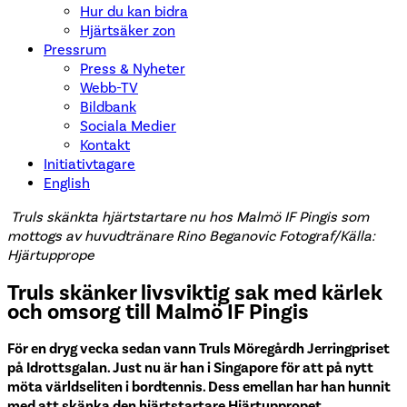
Hur du kan bidra
Hjärtsäker zon
Pressrum
Press & Nyheter
Webb-TV
Bildbank
Sociala Medier
Kontakt
Initiativtagare
English
Truls skänkta hjärtstartare nu hos Malmö IF Pingis som
mottogs av huvudtränare Rino Beganovic Fotograf/Källa:
Hjärtupprope
Truls skänker livsviktig sak med kärlek
och omsorg till Malmö IF Pingis
För en dryg vecka sedan vann Truls Möregårdh Jerringpriset
på Idrottsgalan. Just nu är han i Singapore för att på nytt
möta världseliten i bordtennis. Dess emellan har han hunnit
med att skänka den hjärtstartare Hjärtuppropet