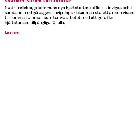
skänker kärlek till Lomma!
Nu är Trelleborgs kommuns nya hjärtstartare officiellt invigda och i
samband med gårdagens invigning skickar man stafettpinnen vidare
till Lomma kommun som tar vid arbetet med att göra fler
hjärtstartare tillgängliga för alla.
Läs mer