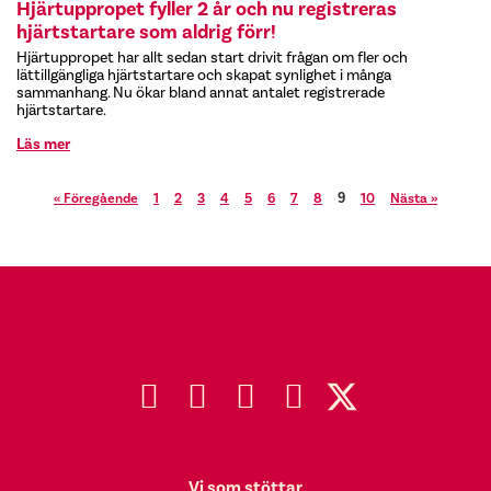
Hjärtuppropet fyller 2 år och nu registreras
hjärtstartare som aldrig förr!
Hjärtuppropet har allt sedan start drivit frågan om fler och
lättillgängliga hjärtstartare och skapat synlighet i många
sammanhang. Nu ökar bland annat antalet registrerade
hjärtstartare.
Läs mer
« Föregående
1
2
3
4
5
6
7
8
10
Nästa »
9
Vi som stöttar