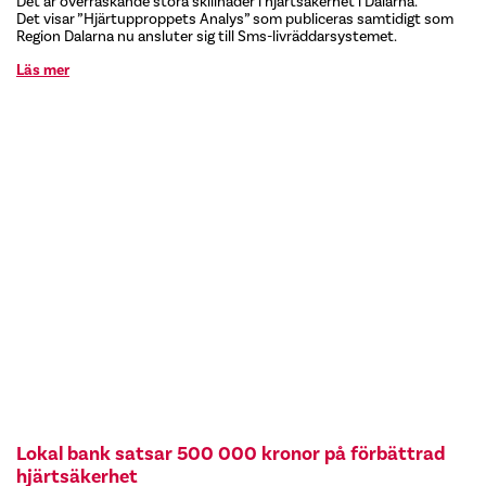
Det är överraskande stora skillnader i hjärtsäkerhet i Dalarna.
Det visar ”Hjärtupproppets Analys” som publiceras samtidigt som
Region Dalarna nu ansluter sig till Sms-livräddarsystemet.
Läs mer
Lokal bank satsar 500 000 kronor på förbättrad
hjärtsäkerhet