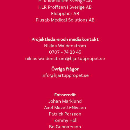
HLR Konsulten Sverige AB
HLR Proffsen i Sverige AB
Eldupphör AB
Plusab Medical Solutions AB
Projektledare och mediakontakt
Niklas Waldenström
0707 – 74 23 45
niklas.waldenstrom@hjartuppropet.se
Övriga frågor
info@hjartuppropet.se
Fotocredit
Johan Marklund
Axel Mazetti-Nissen
Patrick Persson
Tommy Holl
Bo Gunnarsson