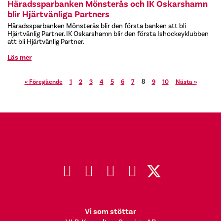
Häradssparbanken Mönsterås och IK Oskarshamn
blir Hjärtvänliga Partners
Häradssparbanken Mönsterås blir den första banken att bli
Hjärtvänlig Partner. IK Oskarshamn blir den första Ishockeyklubben
att bli Hjärtvänlig Partner.
Läs mer
« Föregående
1
2
3
4
5
6
7
9
10
Nästa »
8
Vi som stöttar