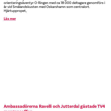
orienteringsäventyr O-Ringen med ca 18 000 deltagare genomförs i
år vid Smålandskusten med Oskarshamn som centralort.
Hjärtuppropet,
Läs mer
Ambassadörerna Ravelli och Jutterdal gästade TV4