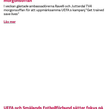
morgonsoffan
I veckan gästade ambassadörerna Ravelli och Jutterdal TV4
morgonsoffan för att uppmärksamma UEFA:s kampanj ”Get trained
save lives”
Läs mer
UEFA och Smålands Fotbollförbund sätter fokus på